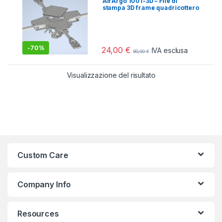
AirArgo 1001-3D – File di
stampa 3D frame quadricottero
professionale
-
70%
24,00
€
IVA esclusa
80,00
€
Visualizzazione del risultato
Custom Care
Company Info
Resources