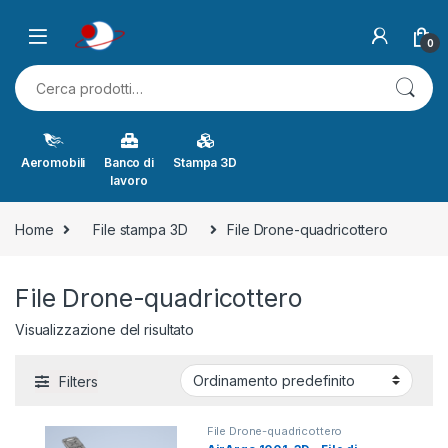
Skip to navigation
Skip to content
0
Cerca:
Aeromobili
Banco di
Stampa 3D
lavoro
Home
File stampa 3D
File Drone-quadricottero
File Drone-quadricottero
Visualizzazione del risultato
Filters
File Drone-quadricottero